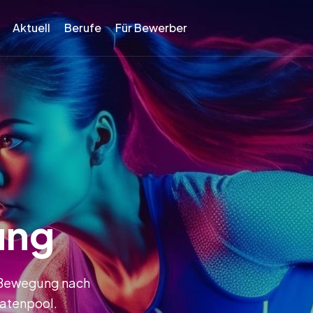
Aktuell
Berufe
Für Bewerber
ung
d Bewegung nach
datenpool.