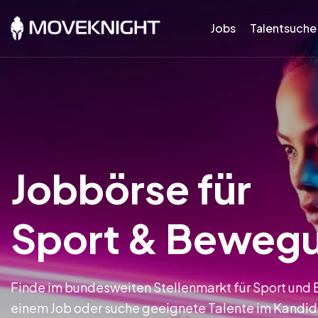
Jobs
Talentsuche
Jobbörse für
Sport & Beweg
Finde im bundesweiten Stellenmarkt für Sport un
einem Job oder suche geeignete Talente im Kandi