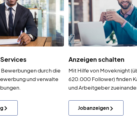
 Services
Anzeigen schalten
r Bewerbungen durch die
Mit Hilfe von Moveknight (ü
ewerbung und verwalte
620.000 Follower) finden 
rbungen.
und Arbeitgeber zueinander
ng
Jobanzeigen