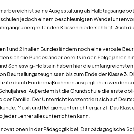
marbereich ist seine Ausgestaltung als Halbtagsangebot
schulen jedoch einem beschleunigten Wandel unterworf
jahrgangsübergreifenden Klassen niederschlägt. Auch di
n 1 und 2 in allen Bundesländern noch eine verbale Beur
den sich die Bundesländer bereits in den Folgejahren hin
nd Schleswig-Holstein haben hier die umfangreichsten 
on Beurteilungszeugnissen bis zum Ende der Klasse 3. Di
defizite durch Fördermaßnahmen ausgeglichen werden sol
huljahres. Außerdem ist die Grundschule die erste obl
lb der Familie. Der Unterricht konzentriert sich auf Deu
unde, Musik und Religionsunterricht ergänzt. Das Klasse
p jeder Lehrer alles unterrichten kann.
Innovationen in der Pädagogik bei. Der pädagogische Sc