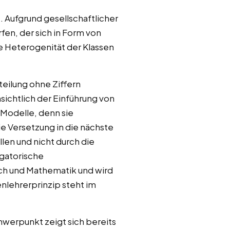
. Aufgrund gesellschaftlicher
en, der sich in Form von
e Heterogenität der Klassen
teilung ohne Ziffern
sichtlich der Einführung von
Modelle, denn sie
e Versetzung in die nächste
len und nicht durch die
igatorische
tsch und Mathematik und wird
nlehrerprinzip steht im
hwerpunkt zeigt sich bereits