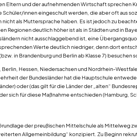
n Eltern und der aufnehmenden Wirtschaft sprechen Kri
e Schüler/innen eingeschult werden, die aber oft aus soz
nicht als Muttersprache haben. Es ist jedoch zu beacht
en Regionen deutlich höher ist als in Städten und in Baye
ändern nicht ausschlaggebend ist, eine Übergangsquote
sprechenden Werte deutlich niedriger, denn dort entsch
 (bzw. in Brandenburg und Berlin ab Klasse 7) besuchen s
erlin, Hessen, Niedersachsen und Nordrhein-Westfalen
ehrheit der Bundesländer hat die Hauptschule entweder g
länder) oder (das gilt für die Länder der „alten“ Bundesr
der sich für diese Maßnahme entschieden (Hamburg, Sc
 Grundlage der preußischen Mittelschule als Mittelwe
weiterten Allgemeinbildung“ konzipiert. Zu Beginn rekrut