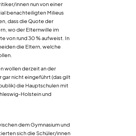
tiker/innen nun von einer
ial benachteiligten Milieus
en, dass die Quote der
rn, wo der Elternwille im
 von rund 30 % aufweist. In
eiden die Eltern, welche
ollen.
 wollen derzeit an der
ar nicht eingeführt (das gilt
epublik) die Hauptschulen mit
hleswig-Holstein und
g zwischen dem Gymnasium und
ierten sich die Schüler/innen