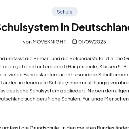
Schule
Schulsystem in Deutschlan
von
MOVEKNIGHT
01/09/2023
d umfasst die Primar- und die Sekundarstufe, d.h. die G
II. oder getrennt unterrichtet (Hauptschule, Klassen 5-9
 es in vielen Bundesländern auch besondere Schulforme
Länder, in denen alle Schüler/innen unabhängig von ihre
 das deutsche Schulsystem gegliedert. Neben den allg
eutschland auch berufliche Schulen. Für junge Menschen
nd umfasst die Grundschule. In den meisten Bundeslände