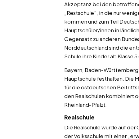
Akzeptanz bei den betroffene
„Restschule“, in die nur wenig
kommen und zum Teil Deutsch 
Hauptschüler/innen in ländlich
Gegensatz zu anderen Bundesl
Norddeutschland sind die ent
Schule ihre Kinder ab Klasse 5
Bayern, Baden-Württemberg, B
Hauptschule festhalten. Die M
für die ostdeutschen Beitritts
den Realschulen kombiniert o
Rheinland-Pfalz).
Realschule
Die Realschule wurde auf der
der Volksschule mit einer „er