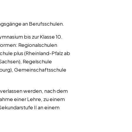
ungsgänge an Berufsschulen.
ymnasium bis zur Klasse 10.
lformen: Regionalschulen
hule plus (Rheinland-Pfalz ab
Sachsen), Regelschule
amburg), Gemeinschaftsschule
9 verlassen werden, nach dem
nahme einer Lehre, zu einem
Sekundarstufe II an einem