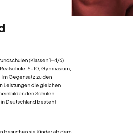
d
rundschulen (Klassen 1-4/6)
; Realschule, 5-10; Gymnasium,
n. Im Gegensatz zu den
n Leistungen die gleichen
emeinbildenden Schulen
 in Deutschland besteht
rn besuchen sie Kinder ab dem