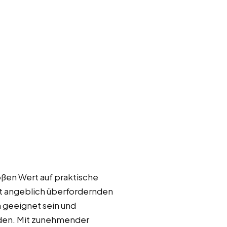
oßen Wert auf praktische
it angeblich überfordernden
n geeignet sein und
rden. Mit zunehmender