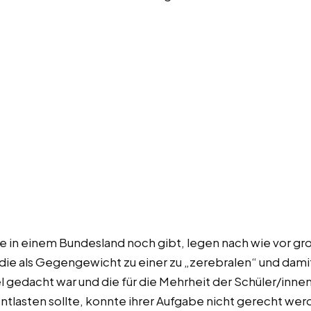
ie in einem Bundesland noch gibt, legen nach wie vor gr
 die als Gegengewicht zu einer zu „zerebralen“ und dam
l gedacht war und die für die Mehrheit der Schüler/inne
tlasten sollte, konnte ihrer Aufgabe nicht gerecht we