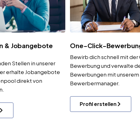
One-Click-Bewerbun
en & Jobangebote
Bewirb dich schnell mit der
den Stellen in unserer
Bewerbung und verwalte d
er erhalte Jobangebote
Bewerbungen mit unserem
npool direkt von
Bewerbermanager.
n.
Profil erstellen