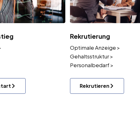
stieg
Rekrutierung
>
Optimale Anzeige >
Gehaltsstruktur >
Personalbedarf >
start
Rekrutieren