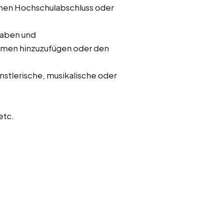
inen Hochschulabschluss oder
fgaben und
ehmen hinzuzufügen oder den
ünstlerische, musikalische oder
etc.