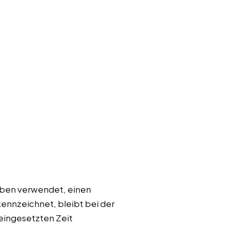
reben verwendet, einen
ennzeichnet, bleibt bei der
 eingesetzten Zeit