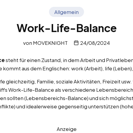
Allgemein
Work-Life-Balance
von
MOVEKNIGHT
24/08/2024
ce
steht für einen Zustand, in dem Arbeit und Privatleb
 kommt aus dem Englischen: work (Arbeit), life (Leben)
fe gleichzeitig, Familie, soziale Aktivitäten, Freizeit 
ffs Work-Life-Balance als verschiedene Lebensbereich
n sollten (Lebensbereichs-Balance) und sich möglichst
likte) und idealerweise gegenseitig unterstützen (ho
Anzeige