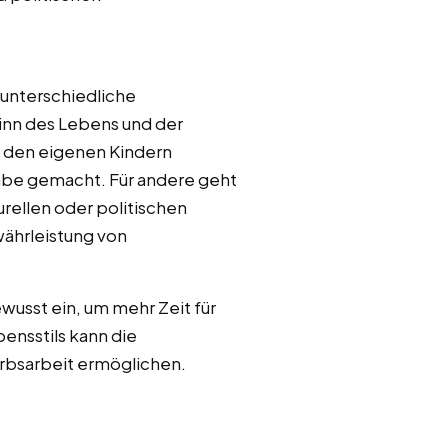
 unterschiedliche
inn des Lebens und der
t den eigenen Kindern
abe gemacht. Für andere geht
urellen oder politischen
währleistung von
wusst ein, um mehr Zeit für
ensstils kann die
rbsarbeit ermöglichen.