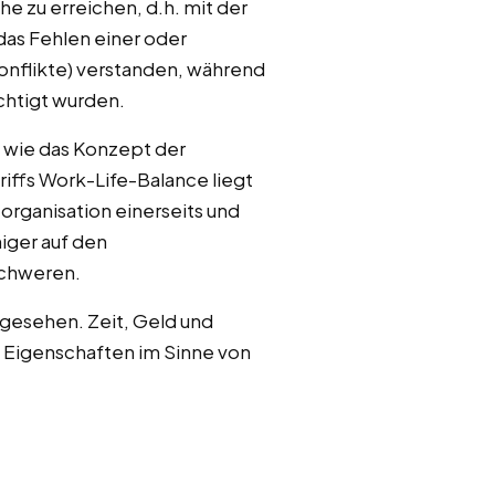
e zu erreichen, d.h. mit der
 das Fehlen einer oder
nflikte) verstanden, während
chtigt wurden.
 wie das Konzept der
iffs Work-Life-Balance liegt
organisation einerseits und
iger auf den
schweren.
 gesehen. Zeit, Geld und
 Eigenschaften im Sinne von