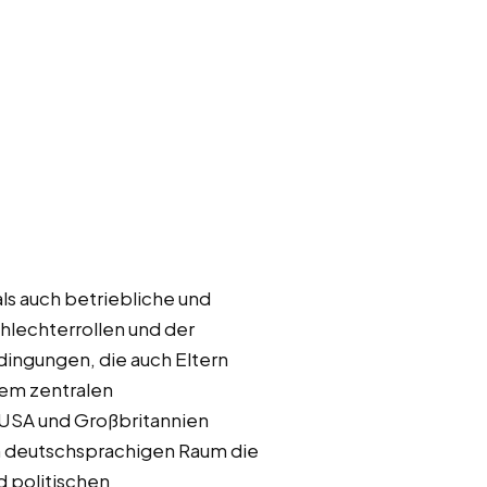
ls auch betriebliche und
lechterrollen und der
dingungen, die auch Eltern
nem zentralen
n USA und Großbritannien
m deutschsprachigen Raum die
d politischen