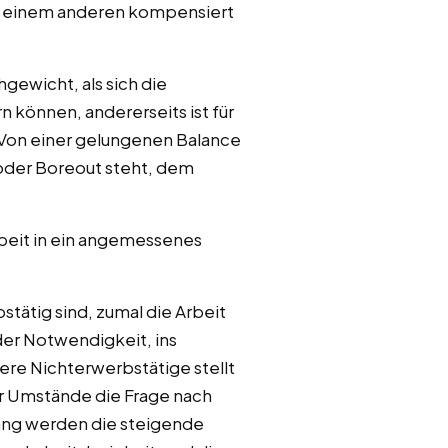
 in einem anderen kompensiert
gewicht, als sich die
können, andererseits ist für
 Von einer gelungenen Balance
 oder Boreout steht, dem
rbeit in ein angemessenes
stätig sind, zumal die Arbeit
er Notwendigkeit, ins
ere Nichterwerbstätige stellt
her Umstände die Frage nach
ang werden die steigende