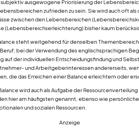
 subjektiv ausgewogene Priorisierung der Lebensbereich
Lebensbereichen zufrieden zu sein. Sie wird auch oft als
lüsse zwischen den Lebensbereichen (Lebensbereichsko
sse (Lebensbereichserleichterung) bisher kaum berücksi
Balance steht weitgehend für denselben Themenbereich
 Beruf; bei der Verwendung des englischsprachigen Begr
 auf der individuellen Entscheidungsfindung und Selbst
tnehmer- und Arbeitgeberinteressen andererseits, wen
n, die das Erreichen einer Balance erleichtern oder er
Balance wird auch als Aufgabe der Ressourcenverteilung
n hier am häufigsten genannt, ebenso wie persönliche
tionalen und sozialen Ressourcen.
Anzeige