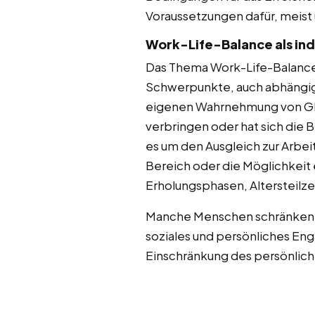
Voraussetzungen dafür, meist 
Work-Life-Balance als indi
Das Thema Work-Life-Balance h
Schwerpunkte, auch abhängig 
eigenen Wahrnehmung von Glüc
verbringen oder hat sich die
es um den Ausgleich zur Arbei
Bereich oder die Möglichkeit 
Erholungsphasen, Altersteilzei
Manche Menschen schränken die
soziales und persönliches En
Einschränkung des persönlic