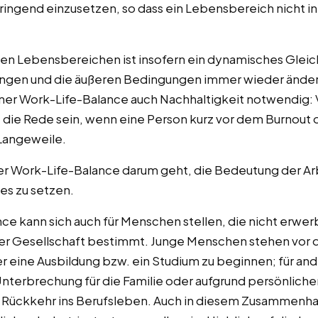
zbringend einzusetzen, so dass ein Lebensbereich nicht
en Lebensbereichen ist insofern ein dynamisches Gleich
gen und die äußeren Bedingungen immer wieder ändern 
iner Work-Life-Balance auch Nachhaltigkeit notwendig:
 die Rede sein, wenn eine Person kurz vor dem Burnout
Langeweile.
der Work-Life-Balance darum geht, die Bedeutung der A
es zu setzen.
e kann sich auch für Menschen stellen, die nicht erwerb
er Gesellschaft bestimmt. Junge Menschen stehen vor d
 eine Ausbildung bzw. ein Studium zu beginnen; für and
r Unterbrechung für die Familie oder aufgrund persönlic
 Rückkehr ins Berufsleben. Auch in diesem Zusammenh