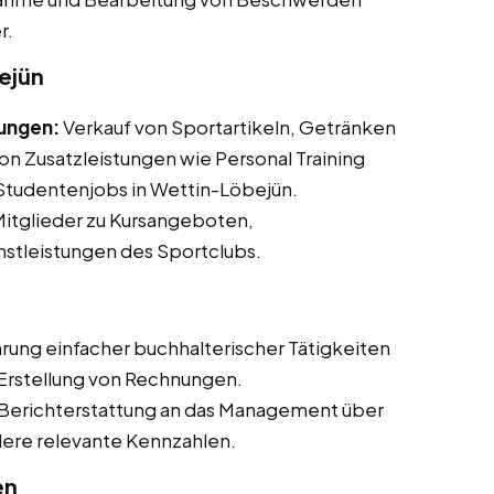
r.
ejün
tungen:
Verkauf von Sportartikeln, Getränken
n Zusatzleistungen wie Personal Training
d Studentenjobs in Wettin-Löbejün.
itglieder zu Kursangeboten,
nstleistungen des Sportclubs.
rung einfacher buchhalterischer Tätigkeiten
 Erstellung von Rechnungen.
erichterstattung an das Management über
dere relevante Kennzahlen.
en