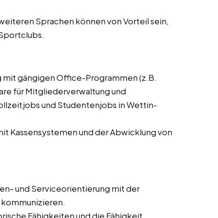
weiteren Sprachen können von Vorteil sein,
 Sportclubs.
 mit gängigen Office-Programmen (z.B.
are für Mitgliederverwaltung und
ollzeitjobs und Studentenjobs in Wettin-
it Kassensystemen und der Abwicklung von
n- und Serviceorientierung mit der
zu kommunizieren.
rische Fähigkeiten und die Fähigkeit,