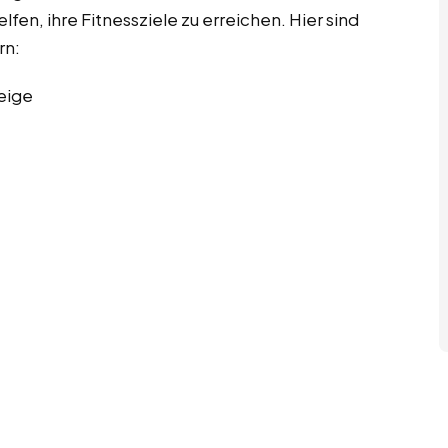
lfen, ihre Fitnessziele zu erreichen. Hier sind
rn:
eige