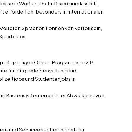
se in Wort und Schrift sind unerlässlich.
t erforderlich, besonders in internationalen
weiteren Sprachen können von Vorteil sein,
 Sportclubs.
 mit gängigen Office-Programmen (z.B.
are für Mitgliederverwaltung und
ollzeitjobs und Studentenjobs in
it Kassensystemen und der Abwicklung von
n- und Serviceorientierung mit der