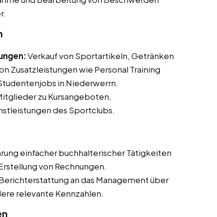
r.
n
tungen:
Verkauf von Sportartikeln, Getränken
n Zusatzleistungen wie Personal Training
d Studentenjobs in Niederwerrn.
itglieder zu Kursangeboten,
nstleistungen des Sportclubs.
rung einfacher buchhalterischer Tätigkeiten
 Erstellung von Rechnungen.
erichterstattung an das Management über
dere relevante Kennzahlen.
en