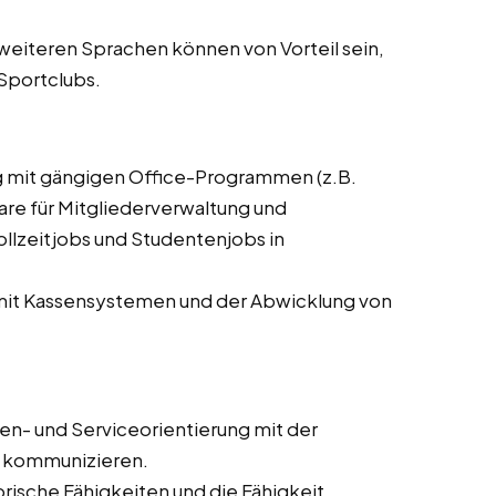
weiteren Sprachen können von Vorteil sein,
 Sportclubs.
 mit gängigen Office-Programmen (z.B.
are für Mitgliederverwaltung und
ollzeitjobs und Studentenjobs in
it Kassensystemen und der Abwicklung von
n- und Serviceorientierung mit der
zu kommunizieren.
rische Fähigkeiten und die Fähigkeit,