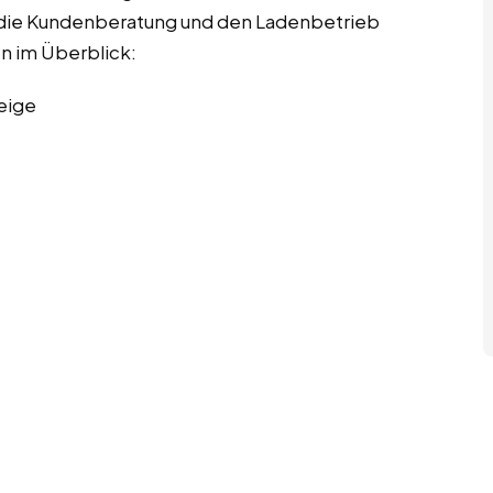
ch die Kundenberatung und den Ladenbetrieb
en im Überblick:
eige