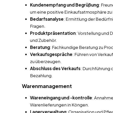
Kundenempfang und Begrüßung
: Freu
um eine positive Einkaufsatmosphäre zu 
Bedarfsanalyse
: Ermittlung der Bedürf
Fragen.
Produktpräsentation
: Vorstellung und
und Zubehör.
Beratung
: Fachkundige Beratung zu Pr
Verkaufsgespräche
: Führen von Verka
zu überzeugen.
Abschluss des Verkaufs
: Durchführung 
Bezahlung.
Warenmanagement
Wareneingang und -kontrolle
: Annahme
Warenlieferungen in Köngen.
Lagerverwaltung
: Organisation und Pfl