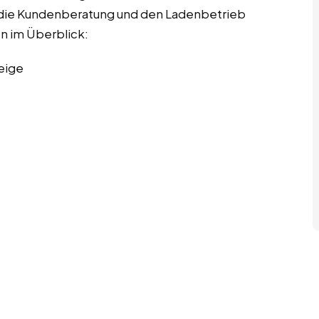
ch die Kundenberatung und den Ladenbetrieb
en im Überblick:
eige