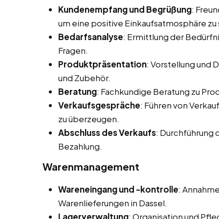
Kundenempfang und Begrüßung
: Freu
um eine positive Einkaufsatmosphäre zu 
Bedarfsanalyse
: Ermittlung der Bedürf
Fragen.
Produktpräsentation
: Vorstellung und
und Zubehör.
Beratung
: Fachkundige Beratung zu Pr
Verkaufsgespräche
: Führen von Verka
zu überzeugen.
Abschluss des Verkaufs
: Durchführung 
Bezahlung.
Warenmanagement
Wareneingang und -kontrolle
: Annahme
Warenlieferungen in Dassel.
Lagerverwaltung
: Organisation und Pfl