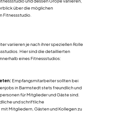
tnessstudio und dessen Größe variieren,
erblick über die möglichen
m Fitnessstudio.
r variieren je nach ihrer speziellen Rolle
tudios. Hier sind die detaillierten
nnerhalb eines Fitnessstudios:
reten:
Empfangsmitarbeiter sollten bei
njobs in Barmstedt stets freundlich und
ktpersonen für Mitglieder und Gäste sind.
iche und schriftliche
mit Mitgliedern, Gästen und Kollegen zu