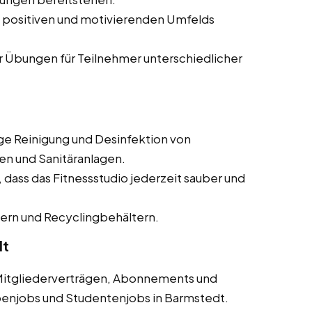
 positiven und motivierenden Umfelds
 Übungen für Teilnehmer unterschiedlicher
e Reinigung und Desinfektion von
n und Sanitäranlagen.
 dass das Fitnessstudio jederzeit sauber und
ern und Recyclingbehältern.
dt
Mitgliederverträgen, Abonnements und
benjobs und Studentenjobs in Barmstedt.