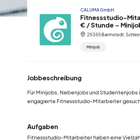
CALUMA GmbH
Fitnessstudio-Mita
€ / Stunde – Minij
25355 Barmstedt, Schlesw
Minijob
Jobbeschreibung
Für Minijobs, Nebenjobs und Studentenjobs 
engagierte Fitnessstudio-Mitarbeiter gesuch
Aufgaben
Fitnessstudio-Mitarbeiter haben eine Vielzahl