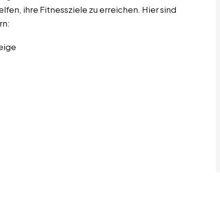
lfen, ihre Fitnessziele zu erreichen. Hier sind
rn:
eige