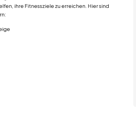
lfen, ihre Fitnessziele zu erreichen. Hier sind
rn:
eige