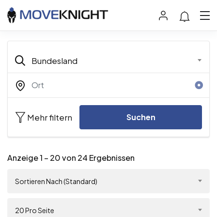
Bundesland
Mehr filtern
Suchen
Anzeige
1
–
20
von 24 Ergebnissen
Sortieren Nach (Standard)
20 Pro Seite