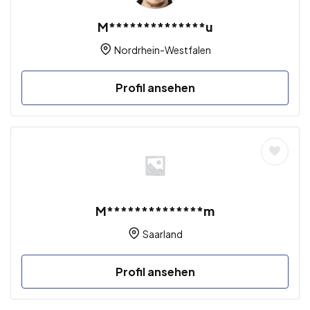
M**************u
Nordrhein-Westfalen
Profil ansehen
M**************m
Saarland
Profil ansehen