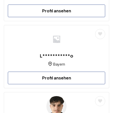
Profil ansehen
L***********o
Bayern
Profil ansehen