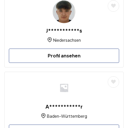
J***********s
Niedersachsen
Profil ansehen
A***********r
Baden-Württemberg