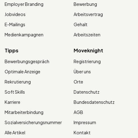
Employer Branding
Bewerbung
Jobvideos
Arbeitsvertrag
E-Mailings
Gehalt
Medienkampagnen
Arbeitszeiten
Tipps
Moveknight
Bewerbungsgespräch
Registrierung
Optimale Anzeige
Über uns
Rekrutierung
Orte
Soft Skills
Datenschutz
Karriere
Bundesdatenschutz
Mitarbeiterbindung
AGB
Sozialversicherungsnummer
Impressum
Alle Artikel
Kontakt