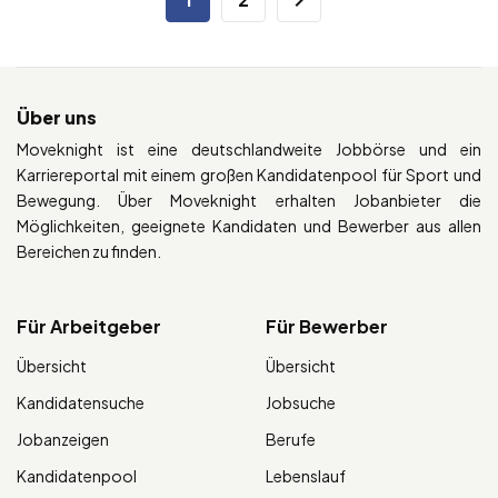
Über uns
Moveknight ist eine deutschlandweite Jobbörse und ein
Karriereportal mit einem großen Kandidatenpool für Sport und
Bewegung. Über Moveknight erhalten Jobanbieter die
Möglichkeiten, geeignete Kandidaten und Bewerber aus allen
Bereichen zu finden.
Für Arbeitgeber
Für Bewerber
Übersicht
Übersicht
Kandidatensuche
Jobsuche
Jobanzeigen
Berufe
Kandidatenpool
Lebenslauf