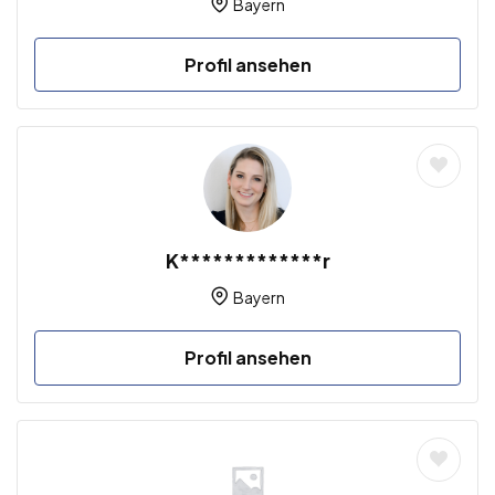
Bayern
Profil ansehen
K*************r
Bayern
Profil ansehen