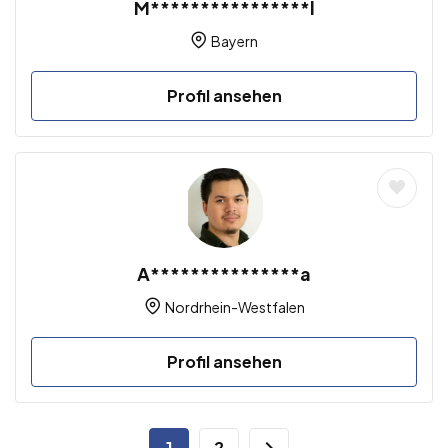
M****************l
Bayern
Profil ansehen
A***************a
Nordrhein-Westfalen
Profil ansehen
1
2