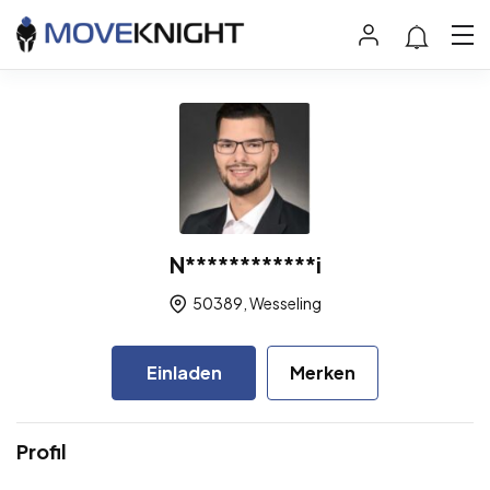
N************i
50389, Wesseling
Einladen
Merken
Profil