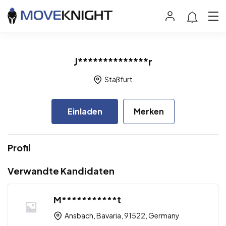
J**************r
Staßfurt
Einladen
Merken
Profil
Verwandte Kandidaten
M***********t
Ansbach, Bavaria, 91522, Germany