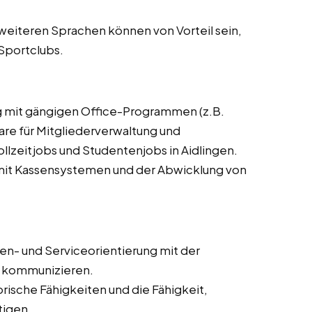
weiteren Sprachen können von Vorteil sein,
 Sportclubs.
 mit gängigen Office-Programmen (z.B.
are für Mitgliederverwaltung und
ollzeitjobs und Studentenjobs in Aidlingen.
it Kassensystemen und der Abwicklung von
n- und Serviceorientierung mit der
zu kommunizieren.
rische Fähigkeiten und die Fähigkeit,
tigen.