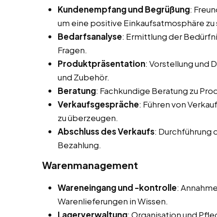
Kundenempfang und Begrüßung
: Freu
um eine positive Einkaufsatmosphäre zu 
Bedarfsanalyse
: Ermittlung der Bedürf
Fragen.
Produktpräsentation
: Vorstellung und
und Zubehör.
Beratung
: Fachkundige Beratung zu Pr
Verkaufsgespräche
: Führen von Verka
zu überzeugen.
Abschluss des Verkaufs
: Durchführung 
Bezahlung.
Warenmanagement
Wareneingang und -kontrolle
: Annahme
Warenlieferungen in Wissen.
Lagerverwaltung
: Organisation und Pfl