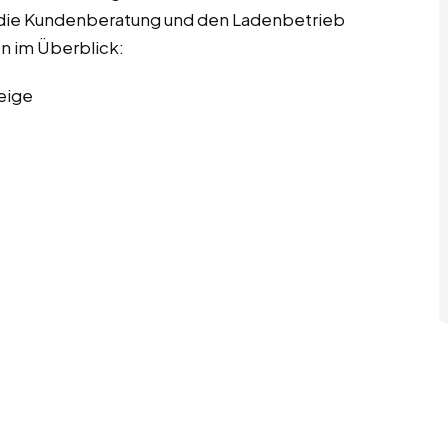
ch die Kundenberatung und den Ladenbetrieb
en im Überblick:
eige