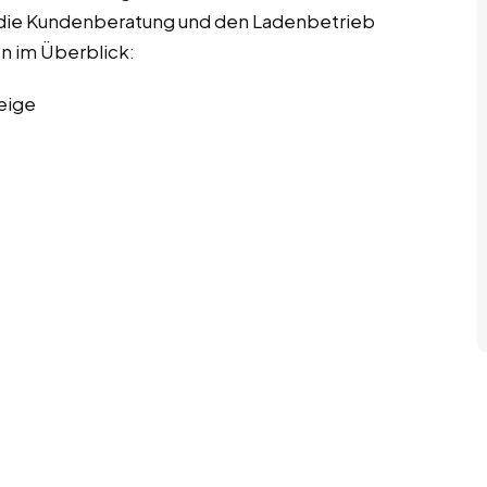
ch die Kundenberatung und den Ladenbetrieb
en im Überblick:
eige