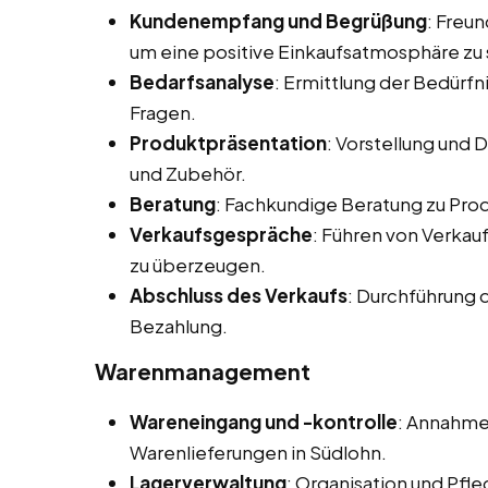
Kundenempfang und Begrüßung
: Freu
um eine positive Einkaufsatmosphäre zu 
Bedarfsanalyse
: Ermittlung der Bedürf
Fragen.
Produktpräsentation
: Vorstellung und
und Zubehör.
Beratung
: Fachkundige Beratung zu Pr
Verkaufsgespräche
: Führen von Verka
zu überzeugen.
Abschluss des Verkaufs
: Durchführung 
Bezahlung.
Warenmanagement
Wareneingang und -kontrolle
: Annahme
Warenlieferungen in Südlohn.
Lagerverwaltung
: Organisation und Pfl