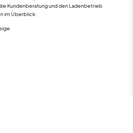
ch die Kundenberatung und den Ladenbetrieb
en im Überblick:
eige