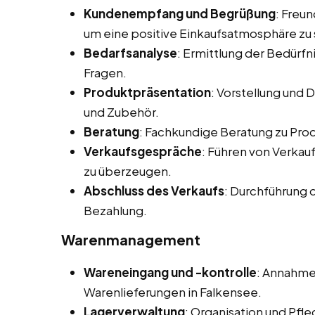
Kundenempfang und Begrüßung
: Freu
um eine positive Einkaufsatmosphäre zu 
Bedarfsanalyse
: Ermittlung der Bedürf
Fragen.
Produktpräsentation
: Vorstellung und
und Zubehör.
Beratung
: Fachkundige Beratung zu Pr
Verkaufsgespräche
: Führen von Verka
zu überzeugen.
Abschluss des Verkaufs
: Durchführung 
Bezahlung.
Warenmanagement
Wareneingang und -kontrolle
: Annahme
Warenlieferungen in Falkensee.
Lagerverwaltung
: Organisation und Pfl