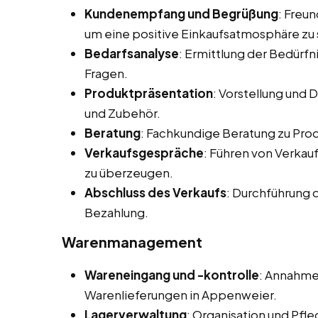
Kundenempfang und Begrüßung
: Freu
um eine positive Einkaufsatmosphäre zu 
Bedarfsanalyse
: Ermittlung der Bedürf
Fragen.
Produktpräsentation
: Vorstellung und
und Zubehör.
Beratung
: Fachkundige Beratung zu Pr
Verkaufsgespräche
: Führen von Verka
zu überzeugen.
Abschluss des Verkaufs
: Durchführung 
Bezahlung.
Warenmanagement
Wareneingang und -kontrolle
: Annahme
Warenlieferungen in Appenweier.
Lagerverwaltung
: Organisation und Pfl