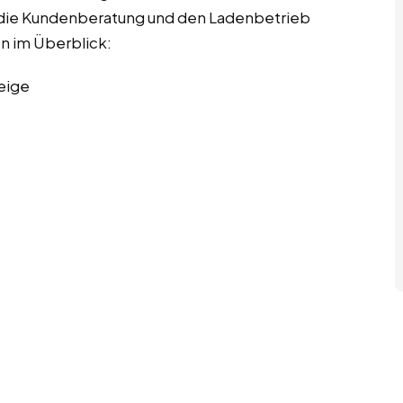
ch die Kundenberatung und den Ladenbetrieb
en im Überblick:
eige