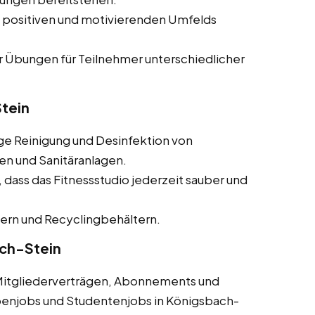
 positiven und motivierenden Umfelds
 Übungen für Teilnehmer unterschiedlicher
tein
e Reinigung und Desinfektion von
n und Sanitäranlagen.
 dass das Fitnessstudio jederzeit sauber und
ern und Recyclingbehältern.
ach-Stein
Mitgliederverträgen, Abonnements und
benjobs und Studentenjobs in Königsbach-