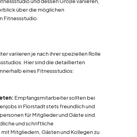
tnessstudio und dessen Größe variieren,
erblick über die möglichen
m Fitnessstudio.
r variieren je nach ihrer speziellen Rolle
tudios. Hier sind die detaillierten
nnerhalb eines Fitnessstudios:
reten:
Empfangsmitarbeiter sollten bei
jobs in Florstadt stets freundlich und
ktpersonen für Mitglieder und Gäste sind.
iche und schriftliche
mit Mitgliedern, Gästen und Kollegen zu