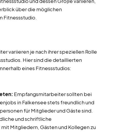
tnessstudio und dessen Größe variieren,
erblick über die möglichen
m Fitnessstudio.
r variieren je nach ihrer speziellen Rolle
tudios. Hier sind die detaillierten
nnerhalb eines Fitnessstudios:
reten:
Empfangsmitarbeiter sollten bei
njobs in Falkensee stets freundlich und
ktpersonen für Mitglieder und Gäste sind.
iche und schriftliche
mit Mitgliedern, Gästen und Kollegen zu