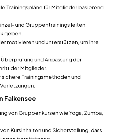
lle Trainingspläne für Mitglieder basierend
inzel- und Gruppentrainings leiten,
ik geben.
er motivieren und unterstützen, um ihre
Überprüfung und Anpassung der
ritt der Mitglieder.
r sichere Trainingsmethoden und
 Verletzungen.
in Falkensee
ung von Gruppenkursen wie Yoga, Zumba,
von Kursinhalten und Sicherstellung, dass
tungen bereitstehen.