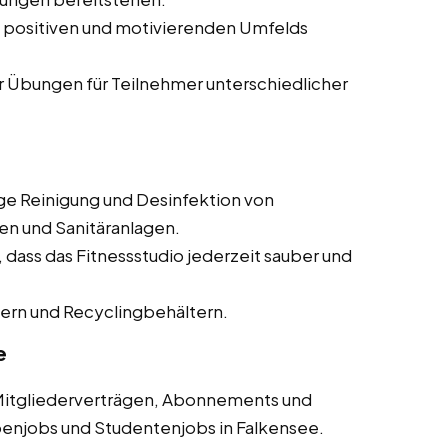
 positiven und motivierenden Umfelds
 Übungen für Teilnehmer unterschiedlicher
e Reinigung und Desinfektion von
n und Sanitäranlagen.
 dass das Fitnessstudio jederzeit sauber und
ern und Recyclingbehältern.
e
Mitgliederverträgen, Abonnements und
benjobs und Studentenjobs in Falkensee.