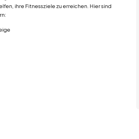
lfen, ihre Fitnessziele zu erreichen. Hier sind
rn:
eige