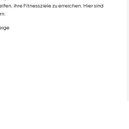
lfen, ihre Fitnessziele zu erreichen. Hier sind
rn:
eige